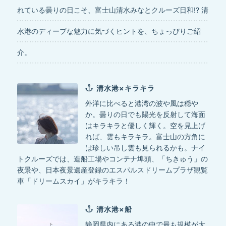
れている曇りの日こそ、富士山清水みなとクルーズ日和!? 清
水港のディープな魅力に気づくヒントを、ちょっぴりご紹
介。
清水港×キラキラ
外洋に比べると港湾の波や風は穏や
か。曇りの日でも陽光を反射して海面
はキラキラと優しく輝く。空を見上げ
れば、雲もキラキラ。富士山の方角に
は珍しい吊し雲も見られるかも。ナイ
トクルーズでは、造船工場やコンテナ埠頭、「ちきゅう」の
夜景や、日本夜景遺産登録のエスパルスドリームプラザ観覧
車「ドリームスカイ」がキラキラ！
清水港×船
静岡県内にある港の中で最も規模が大