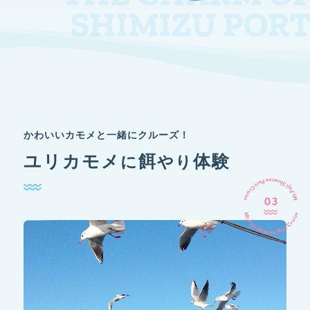
かわいいカモメと一緒に
クルーズ！
ユリカモメ
餌
体験
に
やり