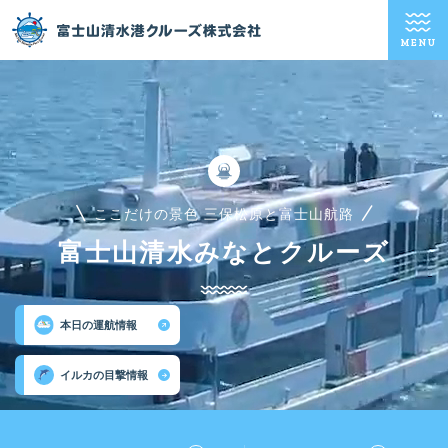
MENU
ここだけの景色 三保松原と富士山航路
富士山清水みなとクルーズ
本日の運航情報
イルカの目撃情報