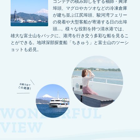
コンテナの積み卸しをする袖師・興津
埠頭、マグロやカツオなどの冷凍倉庫
が建ち並ぶ江尻埠頭、駿河湾フェリー
の発着や大型客船が寄港する日の出埠
頭…。様々な役割を持つ清水港では、
雄大な富士山をバックに、港湾を行き交う多彩な船を見るこ
とができる。地球深部探査船「ちきゅう」と富士山のツーシ
ョットも必見。