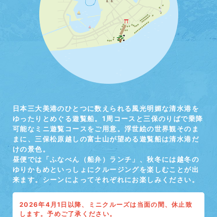
日本三大美港のひとつに数えられる風光明媚な清水港を
ゆったりとめぐる遊覧船。1周コースと三保のりばで乗降
可能なミニ遊覧コースをご用意。浮世絵の世界観そのま
まに、三保松原越しの富士山が望める遊覧船は清水港だ
けの景色。
昼便では「ふなべん（船弁）ランチ」、秋冬には越冬の
ゆりかもめといっしょにクルージングを楽しむことが出
来ます。シーンによってそれぞれにお楽しみください。
2026年4月1日以降、ミニクルーズは当面の間、休止致
します。予めご了承ください。