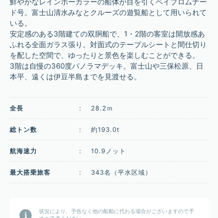
鮮やかなレインボーカラーの船体が目を引くベイプロムナー
ド号。富士山清水みなとクルーズの遊覧船として用いられて
いる。
安定感のある3階建ての双胴船で、1・2階の客室は開放感あ
ふれる全面ガラス張り。対面式のテーブルシートと間仕切り
を配した空間で、ゆったりと景色を楽しむことができる。
3階は自慢の360度パノラマデッキ。富士山や三保松原、日
本平、遠くは伊豆半島までを見渡せる。
全長
：
28.2ｍ
総トン数
：
約193.0t
航海速力
：
10.9ノット
最大搭乗旅客
：
343名（平水区域）
状況により、予告なく他の船舶に代わる場合がございますので予