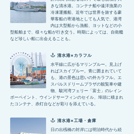
きな清水港。コンテナ船や遠洋漁業の
冷凍運搬船、近年では世界を旅する豪
華客船の寄港地としても人気で、港湾
内は大型船から漁船、ヨットなどの小
型船舶まで、様々な船が行き交う。時期によっては、自衛艦
など珍しい船に出会えることも。
清水港×カラフル
水平線に広がるマリンブルー。見上げ
ればスカイブルー。青に囲まれていて
も、港の景色は思いの外カラフル。エ
スパルスドリームプラザの観覧車や建
物、駿河湾フェリー「富士」のレイン
ボーペイント、ウインドサーフィンのセイル、埠頭に積まれ
たコンテナ、赤灯台などが彩りを添えている。
清水港×工場・倉庫
日の出桟橋の対岸には明治時代から続