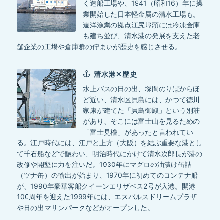
く造船工場や、1941（昭和16）年に操
業開始した日本軽金属の清水工場も。
遠洋漁業の拠点江尻埠頭には冷凍倉庫
も建ち並び、清水港の発展を支えた老
舗企業の工場や倉庫群の佇まいが歴史を感じさせる。
清水港✕歴史
水上バスの日の出、塚間のりばからほ
ど近い、清水区貝島には、かつて徳川
家康が建てた「貝島御殿」という別荘
があり、そこには富士山を見るための
「富士見櫓」があったと言われてい
る。江戸時代には、江戸と上方（大阪）を結ぶ重要な港とし
て千石船などで賑わい、明治時代にかけて清水次郎長が港の
改修や開墾に力を注いだ。1930年にマグロの油漬け缶詰
（ツナ缶）の輸出が始まり、1970年に初めてのコンテナ船
が、1990年豪華客船クイーンエリザベス2号が入港。開港
100周年を迎えた1999年には、エスパルスドリームプラザ
や日の出マリンパークなどがオープンした。