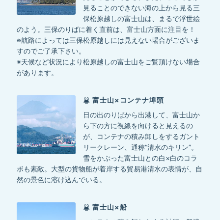
見ることのできない海の上から見る三
保松原越しの富士山は、まるで浮世絵
のよう。三保のりばに着く直前は、富士山方面に注目を！
※航路によっては三保松原越しには見えない場合がございま
すのでご了承下さい。
※天候など状況により松原越しの富士山をご覧頂けない場合
があります。
富士山×コンテナ埠頭
日の出のりばから出港して、富士山か
ら下の方に視線を向けると見えるの
が、コンテナの積み卸しをするガント
リークレーン、通称“清水のキリン”。
雪をかぶった富士山との白×白のコラ
ボも素敵。大型の貨物船が着岸する貿易港清水の表情が、自
然の景色に溶け込んでいる。
富士山×船