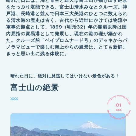
晴れた日には、海と青空と雄大な富士山が描き出す絶景
をたっぷり堪能できる、富士山清水みなとクルーズ。
神
戸港、長崎港と並んで日本三大美港のひとつに数えられ
る清水港の歴史は古く、
古代から近世にかけては物流や
軍事の拠点として、1899（明治32）年の開港以降は国
内屈指の貿易港として発展し、
現在の港の礎が築かれ
た。クルーズ船「ベイプロムナード号」のデッキからパ
ノラマビューで楽しむ海上からの風景は、
とても新鮮。
きっと思い出に残る体験に。
晴れた日に、絶対に
見逃してはいけない
景色がある！
富士山
絶景
の